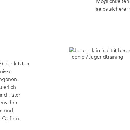
Möglichkeiten
selbstsicherer
S) der letzten
nisse
angenen
ierlich
und Täter
Menschen
en und
n Opfern.