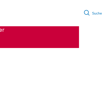
Suche
 und Selbstsicherheit -
er